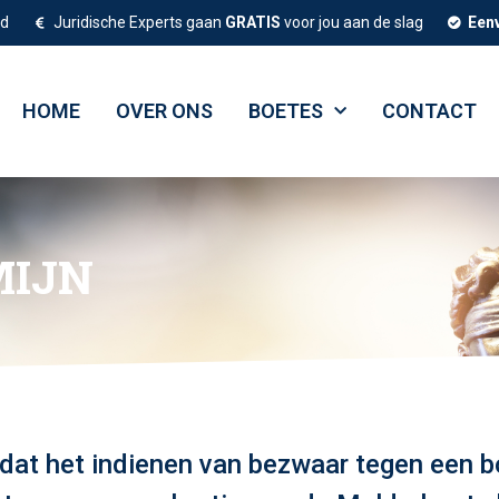
ld
Juridische Experts gaan
GRATIS
voor jou aan de slag
Een
HOME
OVER ONS
BOETES
CONTACT
MIJN
dat het indienen van bezwaar tegen een b