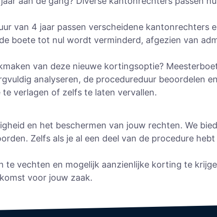
3 jaar aan de gang? Diverse kantonrechters passen n
uur van 4 jaar passen verscheidene kantonrechters 
 de boete tot nul wordt verminderd, afgezien van adm
ikmaken van deze nieuwe kortingsoptie? Meesterboete
rgvuldig analyseren, de procedureduur beoordelen en
e verlagen of zelfs te laten vervallen.
tigheid en het beschermen van jouw rechten. We bie
oorden. Zelfs als je al een deel van de procedure heb
te vechten en mogelijk aanzienlijke korting te krijg
tkomst voor jouw zaak.