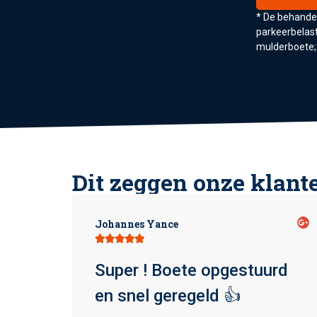
* De behandel
parkeerbelasti
mulderboete;
Dit zeggen onze klant
Johannes Yance





n
Super ! Boete opgestuurd
t
en snel geregeld 👍