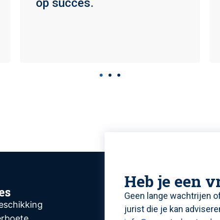
op succes.
Heb je een v
es
Geen lange wachtrijen o
eschikking
jurist die je kan adviser
erboete