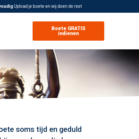
voudig
Upload je boete en wij doen de rest
Boete GRATIS
indienen
oete soms tijd en geduld