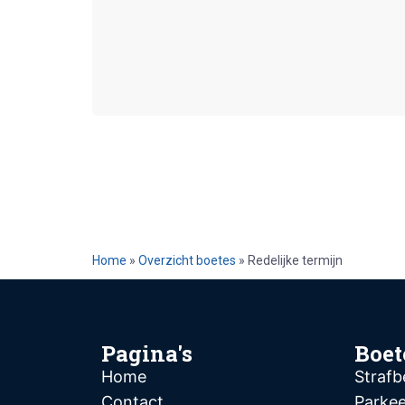
Home
»
Overzicht boetes
»
Redelijke termijn
Pagina's
Boet
Home
Strafb
Contact
Parke