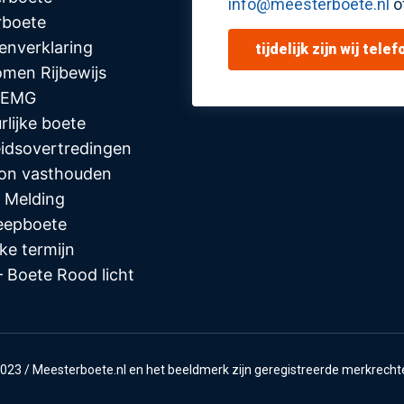
info@meesterboete.nl
o
rboete
enverklaring
tijdelijk zijn wij tel
men Rijbewijs
 EMG
rlijke boete
idsovertredingen
oon vasthouden
 Melding
eepboete
jke termijn
 Boete Rood licht
023 / Meesterboete.nl en het beeldmerk zijn geregistreerde merkrechte