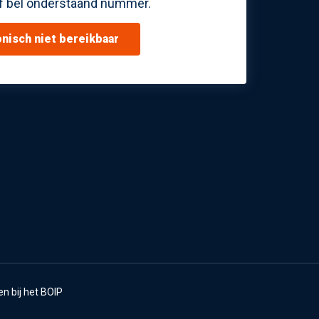
f bel onderstaand nummer.
efonisch niet bereikbaar
n bij het BOIP