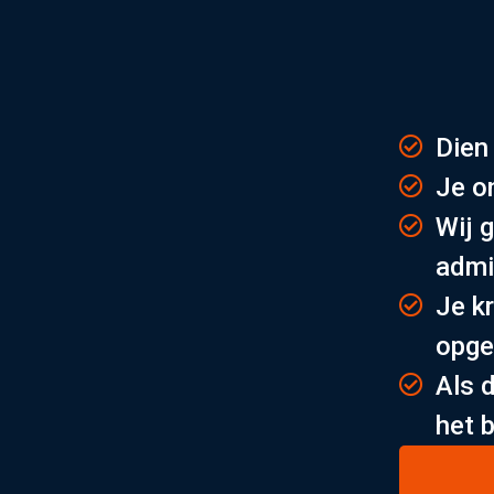
Dien 
Je o
Wij 
admi
Je kr
opge
Als 
het 