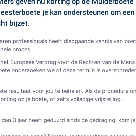
ters geven nu korting op de Mulderboete b
eesterboete je kan ondersteunen om een l
ht bijzet.
varen professionals heeft diepgaande kennis van bo
hele proces.
an het Europees Verdrag voor de Rechten van de Men
erboete onderzoeken we of deze termijn is overschred
ste resultaat voor jou te behalen. Als de procedure o
ting op je boete, of zelfs volledige vrijstelling.
 dan 3 jaar heeft geduurd sinds de gedraging, kom je