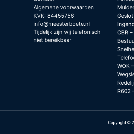
Algemene voorwaarden
Mulde
KVK: 84455756
Geslot
info@meesterboete.nl
Ingeno
Tijdelijk zijn wij telefonisch
CBR –
niet bereikbaar
Bestuu
Snelhe
Telef
WOK –
Wegsl
Redeli
R602 –
Copyright © 2