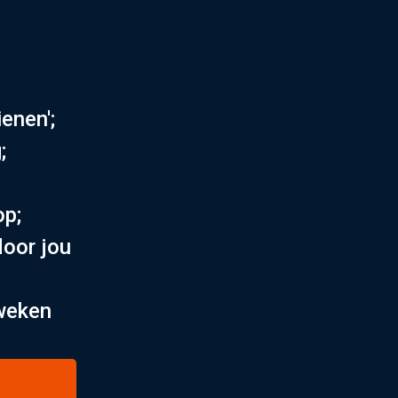
enen';
;
op;
door jou
 weken