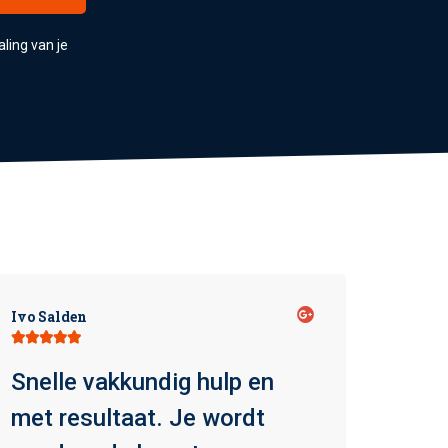
aling van je
Ivo Salden
Johan








Snelle vakkundig hulp en
Supe
met resultaat. Je wordt
en s