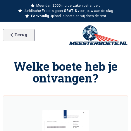
Meer dan
2000
mulderzaken behandeld
Juridische Experts gaan
GRATIS
voor jouw aan de slag
Eenvoudig
Upload je boete en wij doen de rest
Terug
Welke boete heb je
ontvangen?