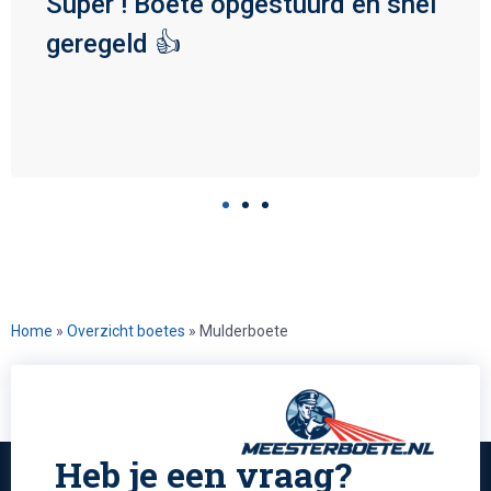
Super ! Boete opgestuurd en snel
geregeld 👍
Home
»
Overzicht boetes
»
Mulderboete
Heb je een vraag?